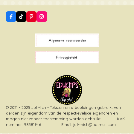
F
T
P
I
a
i
i
n
c
k
n
s
e
T
t
t
b
o
e
a
o
k
r
g
o
e
r
k
s
a
t
m
© 2021 - 2025 JufMich - Teksten en afbeeldingen gebruikt van
derden zijn eigendom van de respectievelijke eigenaren en
mogen niet zonder toestemming worden gebruikt
. KVK-
nummer: 98381946 Email: juf-mich@hotmail.com