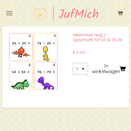
Ga
direct
naar
de
hoofdinhoud
rekenmuur laag 2 -
Speurtocht 56+20 & 76-20
€ 4,00
In
winkelwagen