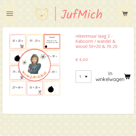
Ga
direct
naar
de
hoofdinhoud
rekenmuur laag 2 -
Kaboom! / wandel &
wissel 50+20 & 70-20
€ 4,00
In
winkelwagen