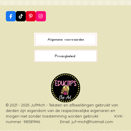
F
T
P
I
a
i
i
n
c
k
n
s
e
T
t
t
b
o
e
a
o
k
r
g
o
e
r
k
s
a
t
m
© 2021 - 2025 JufMich - Teksten en afbeeldingen gebruikt van
derden zijn eigendom van de respectievelijke eigenaren en
mogen niet zonder toestemming worden gebruikt
. KVK-
nummer: 98381946 Email: juf-mich@hotmail.com