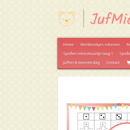
Ga
direct
naar
de
hoofdinhoud
Home
Werkboekjes rekenen
R
Spellen rekenmuurtje laag 1
Spell
Juffen & meesterdag
Contact