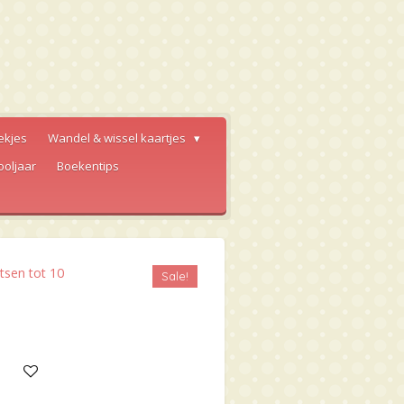
ekjes
Wandel & wissel kaartjes
ooljaar
Boekentips
tsen tot 10
Sale!