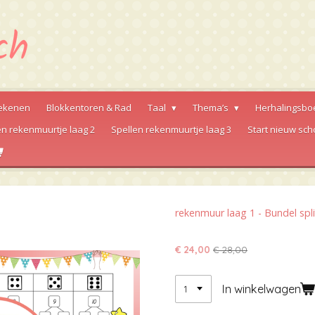
ekenen
Blokkentoren & Rad
Taal
Thema’s
Herhalingsbo
en rekenmuurtje laag 2
Spellen rekenmuurtje laag 3
Start nieuw sch
rekenmuur laag 1 - Bundel spli
€ 24,00
€ 28,00
In winkelwagen