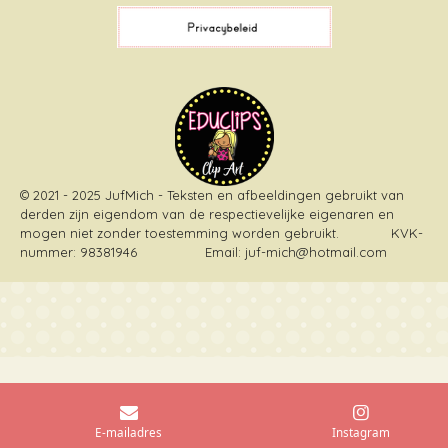
k
s
a
t
m
© 2021 - 2025 JufMich - Teksten en afbeeldingen gebruikt van
derden zijn eigendom van de respectievelijke eigenaren en
mogen niet zonder toestemming worden gebruikt
. KVK-
nummer: 98381946 Email: juf-mich@hotmail.com
E-mailadres
Instagram