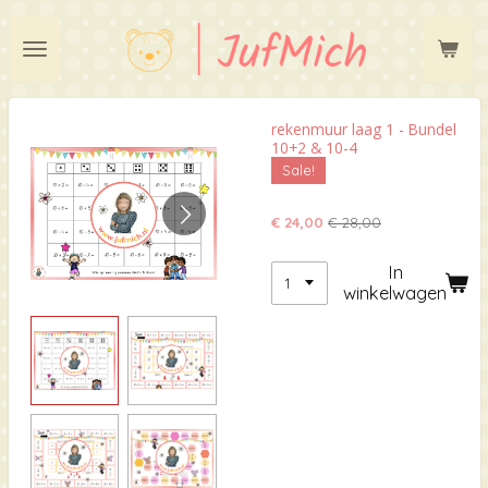
Ga
direct
naar
de
hoofdinhoud
rekenmuur laag 1 - Bundel
10+2 & 10-4
Sale!
€ 24,00
€ 28,00
In
winkelwagen