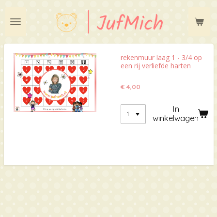
Ga
direct
naar
de
hoofdinhoud
rekenmuur laag 1 - 3/4 op
een rij verliefde harten
€ 4,00
In
winkelwagen