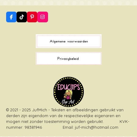
F
T
P
I
a
i
i
n
c
k
n
s
e
T
t
t
b
o
e
a
o
k
r
g
o
e
r
k
s
a
t
m
© 2021 - 2025 JufMich - Teksten en afbeeldingen gebruikt van
derden zijn eigendom van de respectievelijke eigenaren en
mogen niet zonder toestemming worden gebruikt
. KVK-
nummer: 98381946 Email: juf-mich@hotmail.com