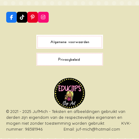
F
T
P
I
a
i
i
n
c
k
n
s
e
T
t
t
b
o
e
a
o
k
r
g
o
e
r
k
s
a
t
m
© 2021 - 2025 JufMich - Teksten en afbeeldingen gebruikt van
derden zijn eigendom van de respectievelijke eigenaren en
mogen niet zonder toestemming worden gebruikt
. KVK-
nummer: 98381946 Email: juf-mich@hotmail.com