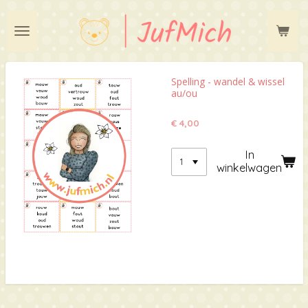
Ga
direct
naar
de
hoofdinhoud
Spelling - wandel & wissel
au/ou
€ 4,00
In
winkelwagen