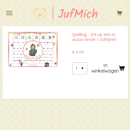
Ga
direct
naar
de
hoofdinhoud
Spelling - 3/4 op een rij
au/ou versie 1 schrijven
€ 4,00
In
winkelwagen