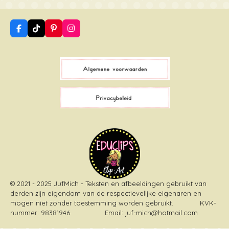
F
T
P
I
a
i
i
n
c
k
n
s
e
T
t
t
b
o
e
a
o
k
r
g
o
e
r
k
s
a
t
m
© 2021 - 2025 JufMich - Teksten en afbeeldingen gebruikt van
derden zijn eigendom van de respectievelijke eigenaren en
mogen niet zonder toestemming worden gebruikt
. KVK-
nummer: 98381946 Email: juf-mich@hotmail.com