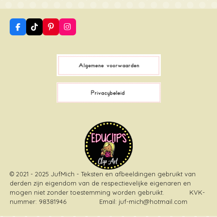
F
T
P
I
a
i
i
n
c
k
n
s
e
T
t
t
b
o
e
a
o
k
r
g
o
e
r
k
s
a
t
m
© 2021 - 2025 JufMich - Teksten en afbeeldingen gebruikt van
derden zijn eigendom van de respectievelijke eigenaren en
mogen niet zonder toestemming worden gebruikt
. KVK-
nummer: 98381946 Email: juf-mich@hotmail.com