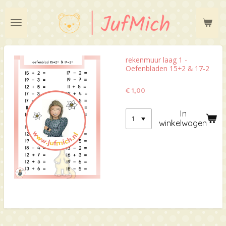
Ga
direct
naar
de
hoofdinhoud
rekenmuur laag 1 -
Oefenbladen 15+2 & 17-2
€ 1,00
In
winkelwagen