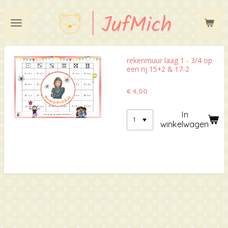
Ga
direct
naar
de
hoofdinhoud
rekenmuur laag 1 - 3/4 op
een rij 15+2 & 17-2
€ 4,00
In
winkelwagen