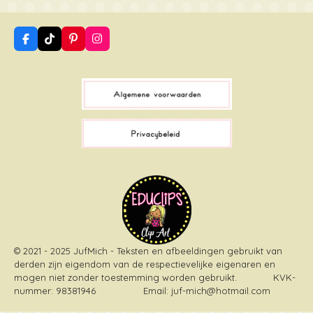
F
T
P
I
a
i
i
n
c
k
n
s
e
T
t
t
b
o
e
a
o
k
r
g
o
e
r
k
s
a
t
m
© 2021 - 2025 JufMich - Teksten en afbeeldingen gebruikt van
derden zijn eigendom van de respectievelijke eigenaren en
mogen niet zonder toestemming worden gebruikt
. KVK-
nummer: 98381946 Email: juf-mich@hotmail.com