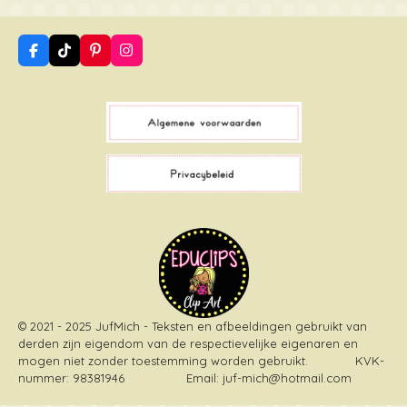
F
T
P
I
a
i
i
n
c
k
n
s
e
T
t
t
b
o
e
a
o
k
r
g
o
e
r
k
s
a
t
m
© 2021 - 2025 JufMich - Teksten en afbeeldingen gebruikt van
derden zijn eigendom van de respectievelijke eigenaren en
mogen niet zonder toestemming worden gebruikt
. KVK-
nummer: 98381946 Email: juf-mich@hotmail.com