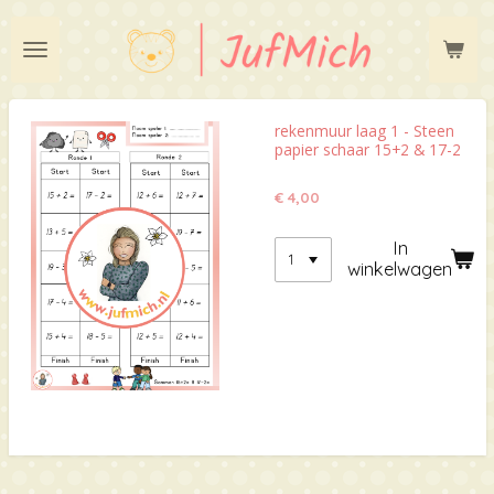
Ga
direct
naar
de
hoofdinhoud
rekenmuur laag 1 - Steen
papier schaar 15+2 & 17-2
€ 4,00
In
winkelwagen