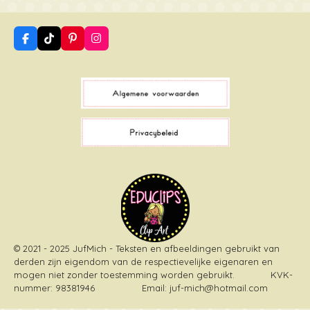
F
T
P
I
a
i
i
n
c
k
n
s
e
T
t
t
b
o
e
a
o
k
r
g
o
e
r
k
s
a
t
m
© 2021 - 2025 JufMich - Teksten en afbeeldingen gebruikt van
derden zijn eigendom van de respectievelijke eigenaren en
mogen niet zonder toestemming worden gebruikt
. KVK-
nummer: 98381946 Email: juf-mich@hotmail.com