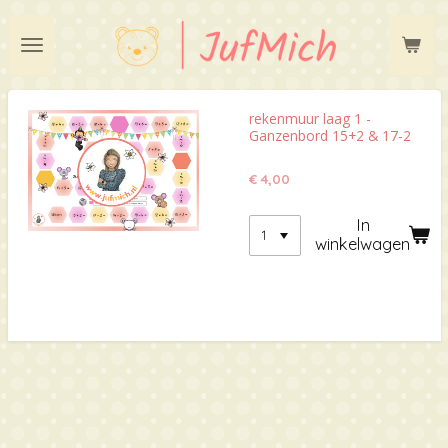
Ga
direct
naar
de
hoofdinhoud
rekenmuur laag 1 -
Ganzenbord 15+2 & 17-2
€ 4,00
In
winkelwagen