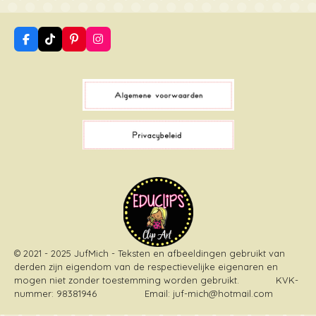
F
T
P
I
a
i
i
n
c
k
n
s
e
T
t
t
b
o
e
a
o
k
r
g
o
e
r
k
s
a
t
m
© 2021 - 2025 JufMich - Teksten en afbeeldingen gebruikt van
derden zijn eigendom van de respectievelijke eigenaren en
mogen niet zonder toestemming worden gebruikt
. KVK-
nummer: 98381946 Email: juf-mich@hotmail.com