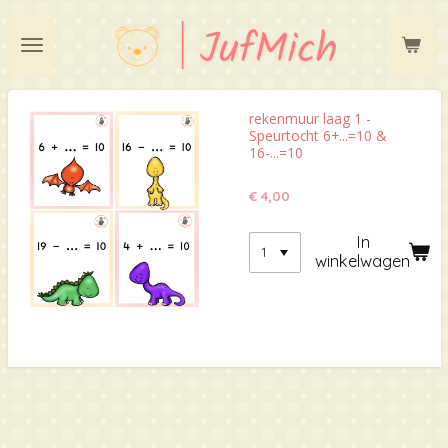
Ga
direct
naar
de
hoofdinhoud
rekenmuur laag 1 -
Speurtocht 6+...=10 &
16-...=10
€ 4,00
In
winkelwagen