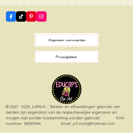
F
T
P
I
a
i
i
n
c
k
n
s
e
T
t
t
b
o
e
a
o
k
r
g
o
e
r
k
s
a
t
m
© 2021 - 2025 JufMich - Teksten en afbeeldingen gebruikt van
derden zijn eigendom van de respectievelijke eigenaren en
mogen niet zonder toestemming worden gebruikt
. KVK-
nummer: 98381946 Email: juf-mich@hotmail.com