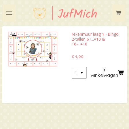
Ga
direct
naar
de
hoofdinhoud
rekenmuur laag 1 - Bingo
2-tallen 6+...=10 &
16-...=10
€ 4,00
In
winkelwagen