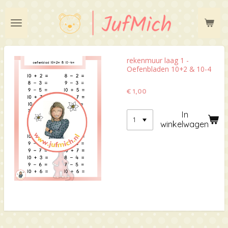
Ga
direct
naar
de
hoofdinhoud
rekenmuur laag 1 -
Oefenbladen 10+2 & 10-4
€ 1,00
In
winkelwagen