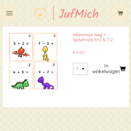
Ga
direct
naar
de
hoofdinhoud
rekenmuur laag 1 -
Speurtocht 5+2 & 7-2
€ 4,00
In
winkelwagen