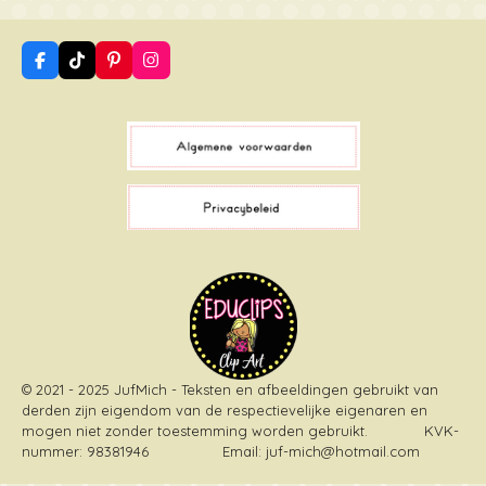
F
T
P
I
a
i
i
n
c
k
n
s
e
T
t
t
b
o
e
a
o
k
r
g
o
e
r
k
s
a
t
m
© 2021 - 2025 JufMich - Teksten en afbeeldingen gebruikt van
derden zijn eigendom van de respectievelijke eigenaren en
mogen niet zonder toestemming worden gebruikt
. KVK-
nummer: 98381946 Email: juf-mich@hotmail.com