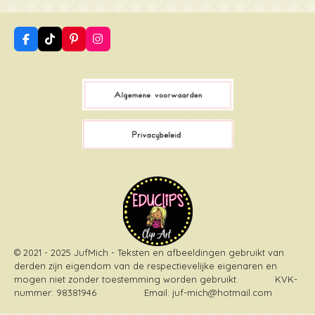
F
T
P
I
a
i
i
n
c
k
n
s
e
T
t
t
b
o
e
a
o
k
r
g
o
e
r
k
s
a
t
m
© 2021 - 2025 JufMich - Teksten en afbeeldingen gebruikt van
derden zijn eigendom van de respectievelijke eigenaren en
mogen niet zonder toestemming worden gebruikt
. KVK-
nummer: 98381946 Email: juf-mich@hotmail.com