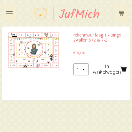
Ga
direct
naar
de
hoofdinhoud
rekenmuur laag 1 - Bingo
2-tallen 5+2 & 7-2
€ 4,00
In
winkelwagen