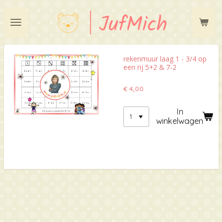
Ga
direct
naar
de
hoofdinhoud
rekenmuur laag 1 - 3/4 op
een rij 5+2 & 7-2
€ 4,00
In
winkelwagen