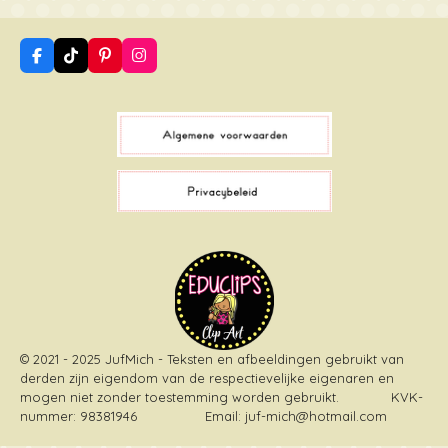
F
T
P
I
a
i
i
n
c
k
n
s
e
T
t
t
b
o
e
a
o
k
r
g
o
e
r
k
s
a
t
m
© 2021 - 2025 JufMich - Teksten en afbeeldingen gebruikt van
derden zijn eigendom van de respectievelijke eigenaren en
mogen niet zonder toestemming worden gebruikt
. KVK-
nummer: 98381946 Email: juf-mich@hotmail.com