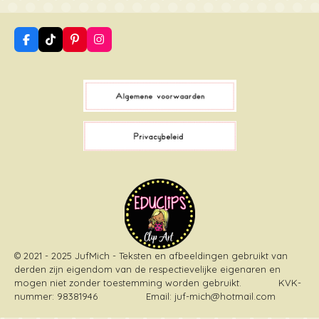
F
T
P
I
a
i
i
n
c
k
n
s
e
T
t
t
b
o
e
a
o
k
r
g
o
e
r
k
s
a
t
m
© 2021 - 2025 JufMich - Teksten en afbeeldingen gebruikt van
derden zijn eigendom van de respectievelijke eigenaren en
mogen niet zonder toestemming worden gebruikt
. KVK-
nummer: 98381946 Email: juf-mich@hotmail.com