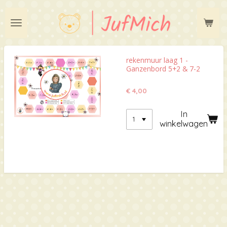
Ga
direct
naar
de
hoofdinhoud
rekenmuur laag 1 -
Ganzenbord 5+2 & 7-2
€ 4,00
In
winkelwagen