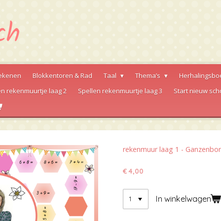
ekenen
Blokkentoren & Rad
Taal
Thema’s
Herhalingsbo
en rekenmuurtje laag 2
Spellen rekenmuurtje laag 3
Start nieuw sch
rekenmuur laag 1 - Ganzenbo
€ 4,00
In winkelwagen