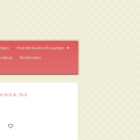
ekjes
Wandel & wissel kaartjes
ooljaar
Boekentips
rd 6+8 & 16-8