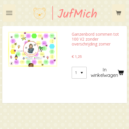
Ga
direct
naar
de
hoofdinhoud
Ganzenbord sommen tot
100 V2 zonder
overschrijding zomer
€ 1,25
In
winkelwagen