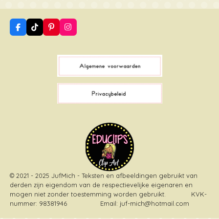
F
T
P
I
a
i
i
n
c
k
n
s
e
T
t
t
b
o
e
a
o
k
r
g
o
e
r
k
s
a
t
m
© 2021 - 2025 JufMich - Teksten en afbeeldingen gebruikt van
derden zijn eigendom van de respectievelijke eigenaren en
mogen niet zonder toestemming worden gebruikt
. KVK-
nummer: 98381946 Email: juf-mich@hotmail.com