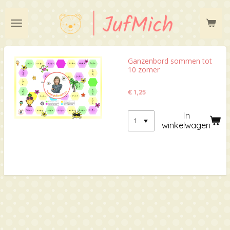
Ga
direct
naar
de
hoofdinhoud
Ganzenbord sommen tot
10 zomer
€ 1,25
In
winkelwagen