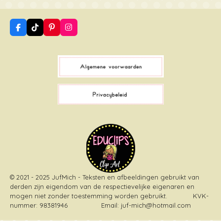
F
T
P
I
a
i
i
n
c
k
n
s
e
T
t
t
b
o
e
a
o
k
r
g
o
e
r
k
s
a
t
m
© 2021 - 2025 JufMich - Teksten en afbeeldingen gebruikt van
derden zijn eigendom van de respectievelijke eigenaren en
mogen niet zonder toestemming worden gebruikt
. KVK-
nummer: 98381946 Email: juf-mich@hotmail.com