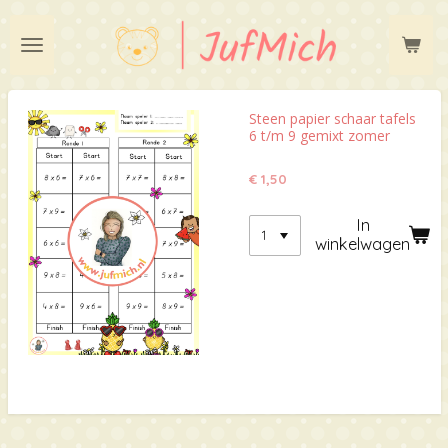
Ga
direct
naar
de
hoofdinhoud
Steen papier schaar tafels
6 t/m 9 gemixt zomer
€ 1,50
In
winkelwagen