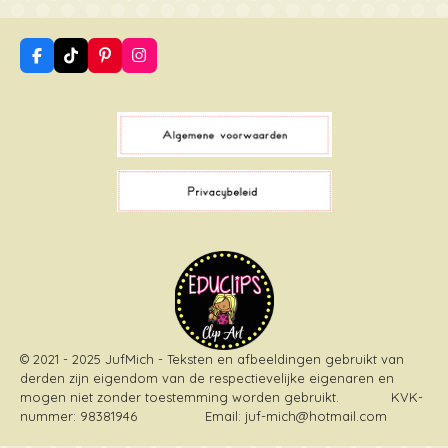
F
T
P
I
a
i
i
n
c
k
n
s
e
T
t
t
b
o
e
a
o
k
r
g
o
e
r
k
s
a
t
m
© 2021 - 2025 JufMich - Teksten en afbeeldingen gebruikt van
derden zijn eigendom van de respectievelijke eigenaren en
mogen niet zonder toestemming worden gebruikt
. KVK-
nummer: 98381946 Email: juf-mich@hotmail.com