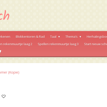
ekenen
Blokkentoren & Rad
Taal
Thema’s
Herhalingsbo
en rekenmuurtje laag 2
Spellen rekenmuurtje laag 3
Start nieuw sch
zomer (Kopie)