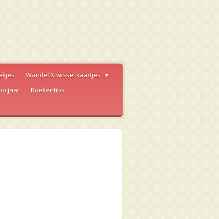
ekjes
Wandel & wissel kaartjes
ooljaar
Boekentips