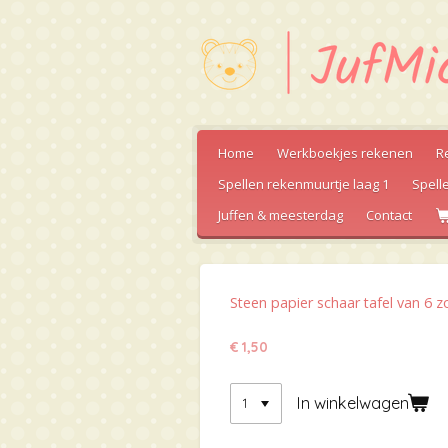
Ga
direct
naar
de
hoofdinhoud
Home
Werkboekjes rekenen
R
Spellen rekenmuurtje laag 1
Spell
Juffen & meesterdag
Contact
Steen papier schaar tafel van 6 
€ 1,50
In winkelwagen