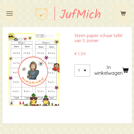
Ga
direct
naar
de
hoofdinhoud
Steen papier schaar tafel
van 5 zomer
€ 1,50
In
winkelwagen