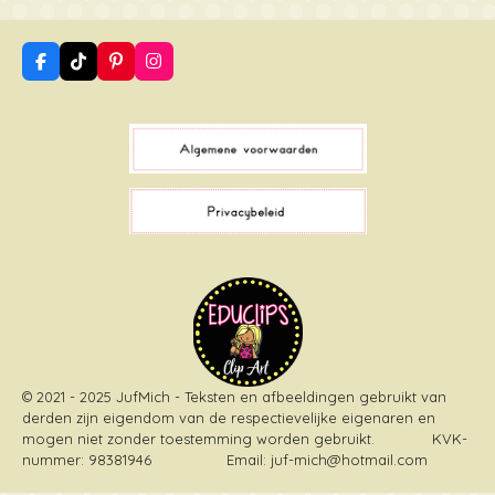
F
T
P
I
a
i
i
n
c
k
n
s
e
T
t
t
b
o
e
a
o
k
r
g
o
e
r
k
s
a
t
m
© 2021 - 2025 JufMich - Teksten en afbeeldingen gebruikt van
derden zijn eigendom van de respectievelijke eigenaren en
mogen niet zonder toestemming worden gebruikt
. KVK-
nummer: 98381946 Email: juf-mich@hotmail.com