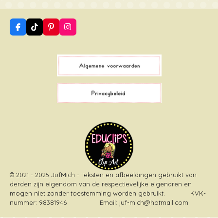
F
T
P
I
a
i
i
n
c
k
n
s
e
T
t
t
b
o
e
a
o
k
r
g
o
e
r
k
s
a
t
m
© 2021 - 2025 JufMich - Teksten en afbeeldingen gebruikt van
derden zijn eigendom van de respectievelijke eigenaren en
mogen niet zonder toestemming worden gebruikt
. KVK-
nummer: 98381946 Email: juf-mich@hotmail.com