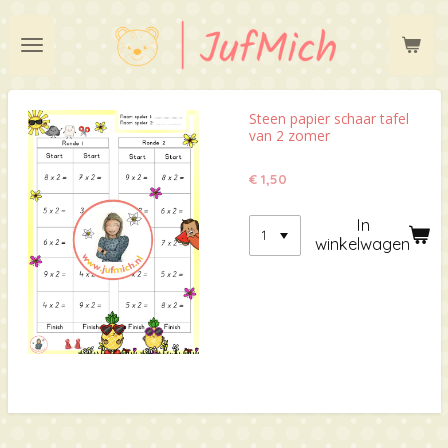
Ga
direct
naar
de
hoofdinhoud
Steen papier schaar tafel
van 2 zomer
€ 1,50
In
winkelwagen