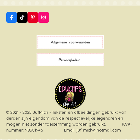
F
T
P
I
a
i
i
n
c
k
n
s
e
T
t
t
b
o
e
a
o
k
r
g
o
e
r
k
s
a
t
m
© 2021 - 2025 JufMich - Teksten en afbeeldingen gebruikt van
derden zijn eigendom van de respectievelijke eigenaren en
mogen niet zonder toestemming worden gebruikt
. KVK-
nummer: 98381946 Email: juf-mich@hotmail.com