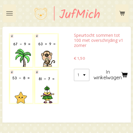
Ga
direct
naar
de
hoofdinhoud
Speurtocht sommen tot
100 met overschrijding v1
zomer
€ 1,50
In
winkelwagen