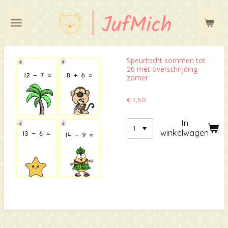
Ga
direct
naar
de
hoofdinhoud
Speurtocht sommen tot
20 met overschrijding
zomer
€ 1,50
In
winkelwagen