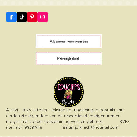
F
T
P
I
a
i
i
n
c
k
n
s
e
T
t
t
b
o
e
a
o
k
r
g
o
e
r
k
s
a
t
m
© 2021 - 2025 JufMich - Teksten en afbeeldingen gebruikt van
derden zijn eigendom van de respectievelijke eigenaren en
mogen niet zonder toestemming worden gebruikt
. KVK-
nummer: 98381946 Email: juf-mich@hotmail.com