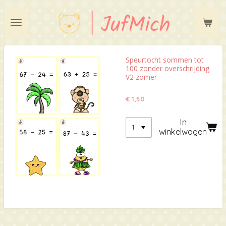
Ga
direct
naar
de
hoofdinhoud
Speurtocht sommen tot
100 zonder overschrijding
V2 zomer
€ 1,50
In
winkelwagen