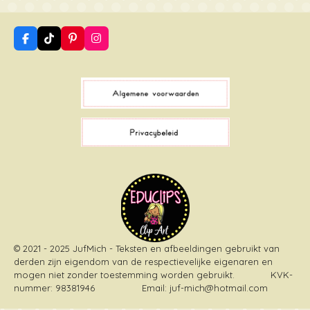
F
T
P
I
a
i
i
n
c
k
n
s
e
T
t
t
b
o
e
a
o
k
r
g
o
e
r
k
s
a
t
m
© 2021 - 2025 JufMich - Teksten en afbeeldingen gebruikt van
derden zijn eigendom van de respectievelijke eigenaren en
mogen niet zonder toestemming worden gebruikt
. KVK-
nummer: 98381946 Email: juf-mich@hotmail.com