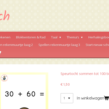
ekenen
Blokkentoren & Rad
Taal
Thema’s
Herhalingsbo
en rekenmuurtje laag 2
Spellen rekenmuurtje laag 3
Start nieuw sch
Speurtocht sommen tot 100 ti
€ 1,50
In winkelwagen