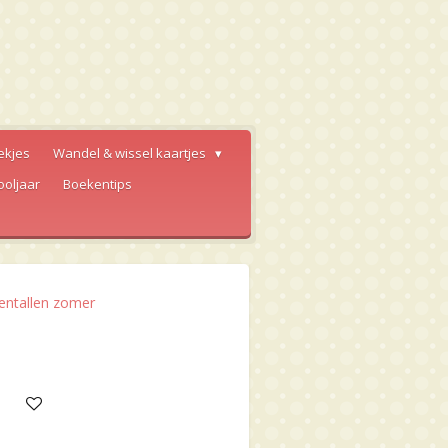
ekjes
Wandel & wissel kaartjes
ooljaar
Boekentips
entallen zomer