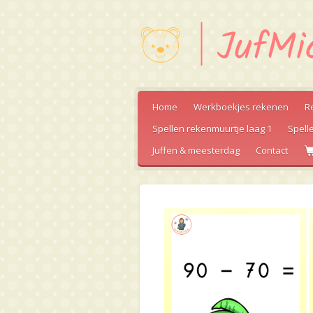
Ga
direct
naar
de
hoofdinhoud
Home
Werkboekjes rekenen
R
Spellen rekenmuurtje laag 1
Spell
Juffen & meesterdag
Contact