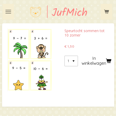
Ga
direct
naar
de
hoofdinhoud
Speurtocht sommen tot
10 zomer
€ 1,50
In
winkelwagen