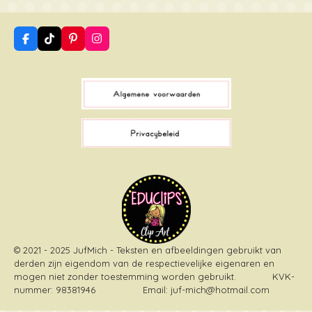
F
T
P
I
a
i
i
n
c
k
n
s
e
T
t
t
b
o
e
a
o
k
r
g
o
e
r
k
s
a
t
m
© 2021 - 2025 JufMich - Teksten en afbeeldingen gebruikt van
derden zijn eigendom van de respectievelijke eigenaren en
mogen niet zonder toestemming worden gebruikt
. KVK-
nummer: 98381946 Email: juf-mich@hotmail.com