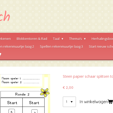
ekenen
Blokkentoren & Rad
Taal
Thema’s
Herhalingsbo
en rekenmuurtje laag 2
Spellen rekenmuurtje laag 3
Start nieuw sch
Steen papier schaar splitsen 
€ 2,00
In winkelwagen