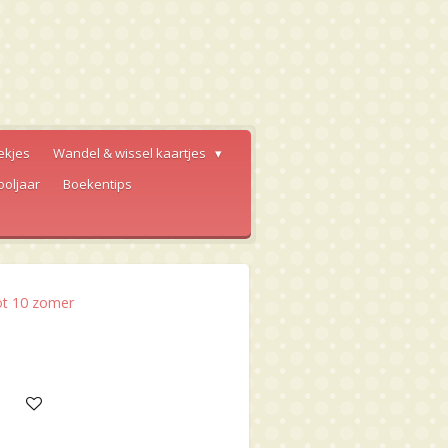
ekjes
Wandel & wissel kaartjes
ooljaar
Boekentips
tot 10 zomer