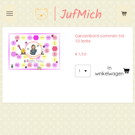
Ga
direct
naar
de
hoofdinhoud
Ganzenbord sommen tot
10 lente
€ 1,50
In
winkelwagen