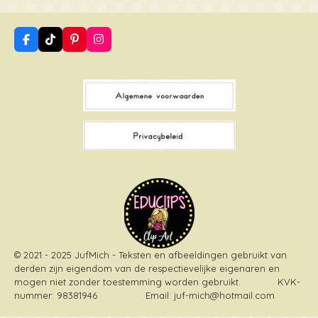
F
T
P
I
a
i
i
n
c
k
n
s
e
T
t
t
b
o
e
a
o
k
r
g
o
e
r
k
s
a
t
m
© 2021 - 2025 JufMich - Teksten en afbeeldingen gebruikt van
derden zijn eigendom van de respectievelijke eigenaren en
mogen niet zonder toestemming worden gebruikt
. KVK-
nummer: 98381946 Email: juf-mich@hotmail.com