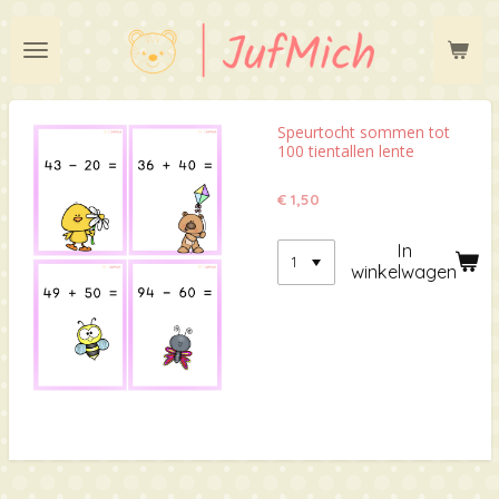
Ga
direct
naar
de
hoofdinhoud
Speurtocht sommen tot
100 tientallen lente
€ 1,50
In
winkelwagen