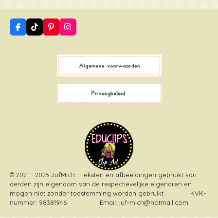
F
T
P
I
a
i
i
n
c
k
n
s
e
T
t
t
b
o
e
a
o
k
r
g
o
e
r
k
s
a
t
m
© 2021 - 2025 JufMich - Teksten en afbeeldingen gebruikt van
derden zijn eigendom van de respectievelijke eigenaren en
mogen niet zonder toestemming worden gebruikt
. KVK-
nummer: 98381946 Email: juf-mich@hotmail.com