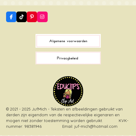
F
T
P
I
a
i
i
n
c
k
n
s
e
T
t
t
b
o
e
a
o
k
r
g
o
e
r
k
s
a
t
m
© 2021 - 2025 JufMich - Teksten en afbeeldingen gebruikt van
derden zijn eigendom van de respectievelijke eigenaren en
mogen niet zonder toestemming worden gebruikt
. KVK-
nummer: 98381946 Email: juf-mich@hotmail.com