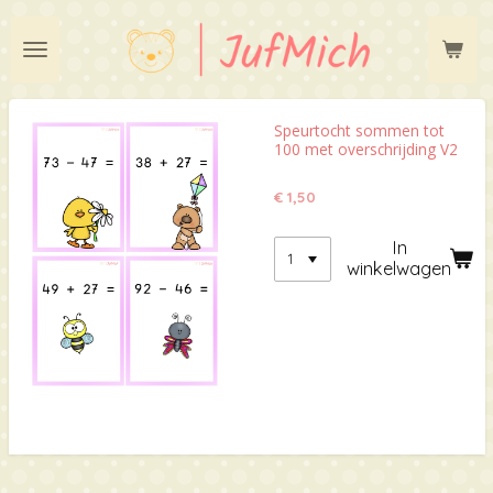
Ga
direct
naar
de
hoofdinhoud
Speurtocht sommen tot
100 met overschrijding V2
€ 1,50
In
winkelwagen