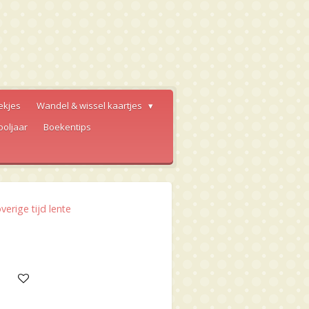
ekjes
Wandel & wissel kaartjes
ooljaar
Boekentips
erige tijd lente