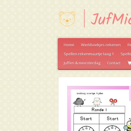
Ga
direct
naar
de
hoofdinhoud
Home
Werkboekjes rekenen
R
Spellen rekenmuurtje laag 1
Spell
Juffen & meesterdag
Contact