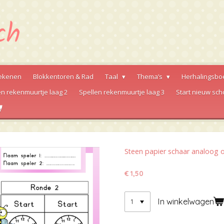
ekenen
Blokkentoren & Rad
Taal
Thema’s
Herhalingsbo
en rekenmuurtje laag 2
Spellen rekenmuurtje laag 3
Start nieuw sch
Steen papier schaar analoog ov
€ 1,50
In winkelwagen