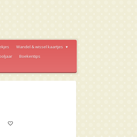
ekjes
Wandel & wissel kaartjes
ooljaar
Boekentips
e