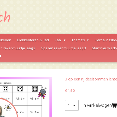
ekenen
Blokkentoren & Rad
Taal
Thema’s
Herhalingsbo
en rekenmuurtje laag 2
Spellen rekenmuurtje laag 3
Start nieuw sch
3 op een rij deelsommen lent
€ 1,50
In winkelwagen