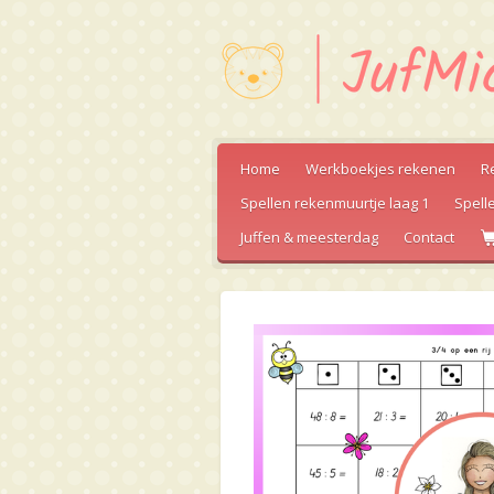
Ga
direct
naar
de
hoofdinhoud
Home
Werkboekjes rekenen
R
Spellen rekenmuurtje laag 1
Spell
Juffen & meesterdag
Contact