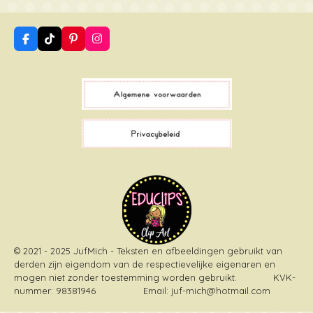
F
T
P
I
a
i
i
n
c
k
n
s
e
T
t
t
b
o
e
a
o
k
r
g
o
e
r
k
s
a
t
m
© 2021 - 2025 JufMich - Teksten en afbeeldingen gebruikt van
derden zijn eigendom van de respectievelijke eigenaren en
mogen niet zonder toestemming worden gebruikt
. KVK-
nummer: 98381946 Email: juf-mich@hotmail.com