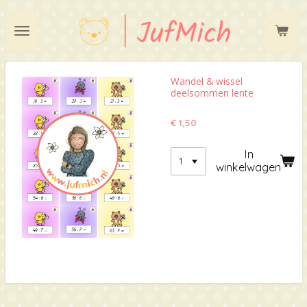
Ga
direct
naar
de
hoofdinhoud
Wandel & wissel
deelsommen lente
€ 1,50
In
winkelwagen