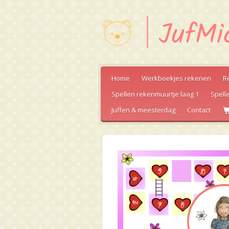
Ga
direct
naar
de
hoofdinhoud
Home
Werkboekjes rekenen
R
Spellen rekenmuurtje laag 1
Spell
Juffen & meesterdag
Contact