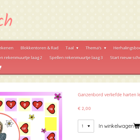
ekenen
Blokkentoren & Rad
Taal
Thema’s
Herhalingsbo
en rekenmuurtje laag 2
Spellen rekenmuurtje laag 3
Start nieuw sch
Ganzenbord verliefde harten l
€ 2,00
In winkelwagen