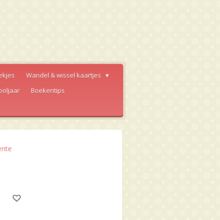
ekjes
Wandel & wissel kaartjes
ooljaar
Boekentips
ente