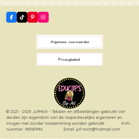
F
T
P
I
a
i
i
n
c
k
n
s
e
T
t
t
b
o
e
a
o
k
r
g
o
e
r
k
s
a
t
m
© 2021 - 2025 JufMich - Teksten en afbeeldingen gebruikt van
derden zijn eigendom van de respectievelijke eigenaren en
mogen niet zonder toestemming worden gebruikt
. KVK-
nummer: 98381946 Email: juf-mich@hotmail.com