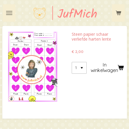
Ga
direct
naar
de
hoofdinhoud
Steen papier schaar
verliefde harten lente
€ 2,00
In
winkelwagen