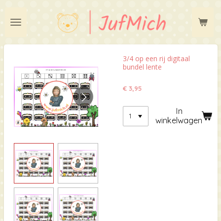
Ga
direct
naar
de
hoofdinhoud
3/4 op een rij digitaal
bundel lente
€ 3,95
In
winkelwagen