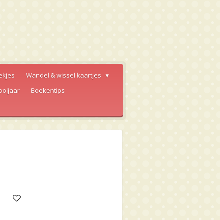
ekjes
Wandel & wissel kaartjes
ooljaar
Boekentips