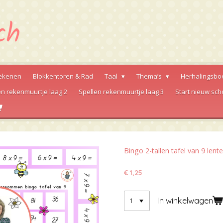
ekenen
Blokkentoren & Rad
Taal
Thema’s
Herhalingsbo
en rekenmuurtje laag 2
Spellen rekenmuurtje laag 3
Start nieuw sch
Bingo 2-tallen tafel van 9 lente
€ 1,25
In winkelwagen