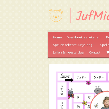
Ga
direct
naar
de
hoofdinhoud
Home
Werkboekjes rekenen
R
Spellen rekenmuurtje laag 1
Spell
Juffen & meesterdag
Contact