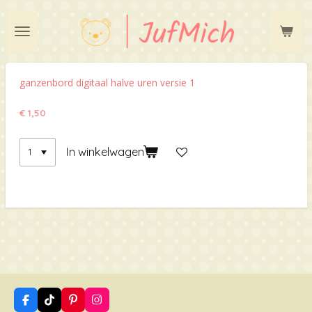
Ga
direct
naar
de
hoofdinhoud
ganzenbord digitaal halve uren versie 1
€ 1,50
In winkelwagen
F
T
P
I