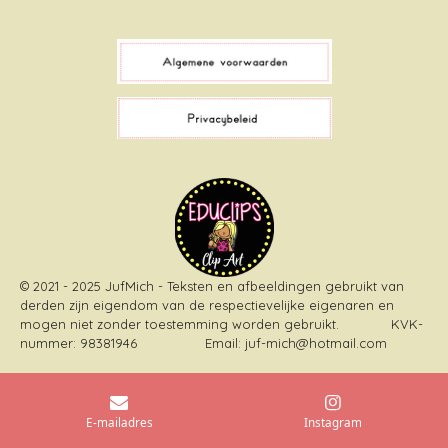
a
i
i
n
c
k
n
s
e
T
t
t
b
o
e
a
o
k
r
g
o
e
r
k
s
a
t
m
© 2021 - 2025 JufMich - Teksten en afbeeldingen gebruikt van
derden zijn eigendom van de respectievelijke eigenaren en
mogen niet zonder toestemming worden gebruikt
. KVK-
nummer: 98381946 Email: juf-mich@hotmail.com
E-mailadres
Instagram