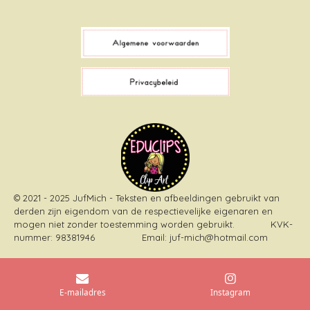
a
i
i
n
c
k
n
s
e
T
t
t
b
o
e
a
o
k
r
g
o
e
r
k
s
a
t
m
© 2021 - 2025 JufMich - Teksten en afbeeldingen gebruikt van
derden zijn eigendom van de respectievelijke eigenaren en
mogen niet zonder toestemming worden gebruikt
. KVK-
nummer: 98381946 Email: juf-mich@hotmail.com
E-mailadres
Instagram