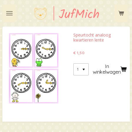
Ga
direct
naar
de
hoofdinhoud
Speurtocht analoog
kwartieren lente
€ 1,50
In
winkelwagen