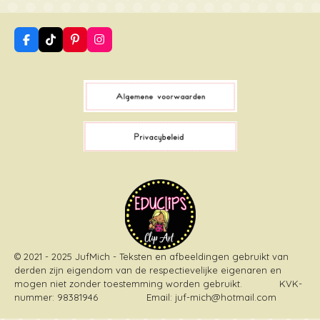
F
T
P
I
a
i
i
n
c
k
n
s
e
T
t
t
b
o
e
a
o
k
r
g
o
e
r
k
s
a
t
m
© 2021 - 2025 JufMich - Teksten en afbeeldingen gebruikt van
derden zijn eigendom van de respectievelijke eigenaren en
mogen niet zonder toestemming worden gebruikt
. KVK-
nummer: 98381946 Email: juf-mich@hotmail.com