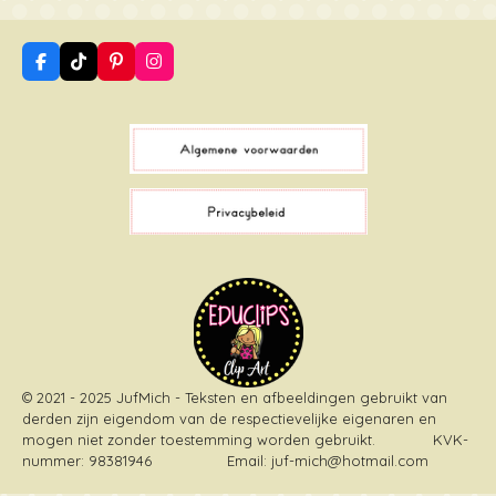
F
T
P
I
a
i
i
n
c
k
n
s
e
T
t
t
b
o
e
a
o
k
r
g
o
e
r
k
s
a
t
m
© 2021 - 2025 JufMich - Teksten en afbeeldingen gebruikt van
derden zijn eigendom van de respectievelijke eigenaren en
mogen niet zonder toestemming worden gebruikt
. KVK-
nummer: 98381946 Email: juf-mich@hotmail.com