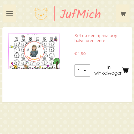
Ga
direct
naar
de
hoofdinhoud
3/4 op een rij analoog
halve uren lente
€ 1,50
In
winkelwagen