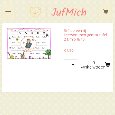
Ga
direct
naar
de
hoofdinhoud
3/4 op een rij
keersommen gemixt tafel
2 t/m 5 & 10
€ 1,50
In
winkelwagen