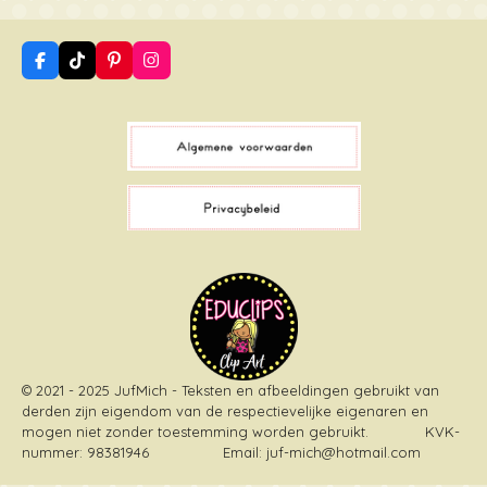
F
T
P
I
a
i
i
n
c
k
n
s
e
T
t
t
b
o
e
a
o
k
r
g
o
e
r
k
s
a
t
m
© 2021 - 2025 JufMich - Teksten en afbeeldingen gebruikt van
derden zijn eigendom van de respectievelijke eigenaren en
mogen niet zonder toestemming worden gebruikt
. KVK-
nummer: 98381946 Email: juf-mich@hotmail.com