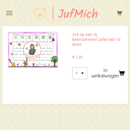
Ga
direct
naar
de
hoofdinhoud
3/4 op een rij
keersommen tafel van 10
lente
€ 1,25
In
winkelwagen