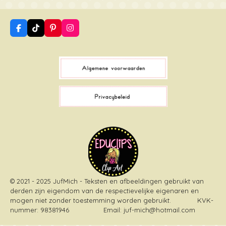
F
T
P
I
a
i
i
n
c
k
n
s
e
T
t
t
b
o
e
a
o
k
r
g
o
e
r
k
s
a
t
m
© 2021 - 2025 JufMich - Teksten en afbeeldingen gebruikt van
derden zijn eigendom van de respectievelijke eigenaren en
mogen niet zonder toestemming worden gebruikt
. KVK-
nummer: 98381946 Email: juf-mich@hotmail.com