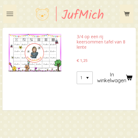
Ga
direct
naar
de
hoofdinhoud
3/4 op een rij
keersommen tafel van 8
lente
€ 1,25
In
winkelwagen