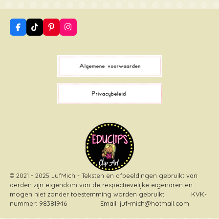
F
T
P
I
a
i
i
n
c
k
n
s
e
T
t
t
b
o
e
a
o
k
r
g
o
e
r
k
s
a
t
m
© 2021 - 2025 JufMich - Teksten en afbeeldingen gebruikt van
derden zijn eigendom van de respectievelijke eigenaren en
mogen niet zonder toestemming worden gebruikt
. KVK-
nummer: 98381946 Email: juf-mich@hotmail.com