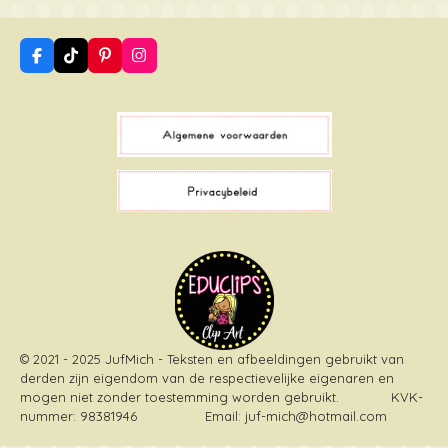
F
T
P
I
a
i
i
n
c
k
n
s
e
T
t
t
b
o
e
a
o
k
r
g
o
e
r
k
s
a
t
m
© 2021 - 2025 JufMich - Teksten en afbeeldingen gebruikt van
derden zijn eigendom van de respectievelijke eigenaren en
mogen niet zonder toestemming worden gebruikt
. KVK-
nummer: 98381946 Email: juf-mich@hotmail.com