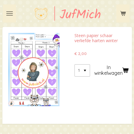
Ga
direct
naar
de
hoofdinhoud
Steen papier schaar
verliefde harten winter
€ 2,00
In
winkelwagen