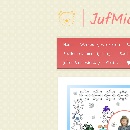
Ga
direct
naar
de
hoofdinhoud
Home
Werkboekjes rekenen
R
Spellen rekenmuurtje laag 1
Spell
Juffen & meesterdag
Contact