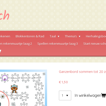
ekenen
Blokkentoren & Rad
Taal
Thema’s
Herhalingsbo
en rekenmuurtje laag 2
Spellen rekenmuurtje laag 3
Start nieuw sch
Ganzenbord sommen tot 20 zon
€ 1,50
In winkelwagen