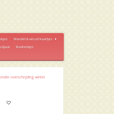
ekjes
Wandel & wissel kaartjes
ooljaar
Boekentips
der overschrijding winter